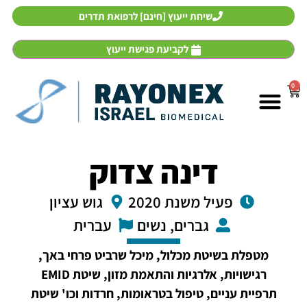
שיחת ייעוץ [חינם] לרפואת תדרים
לקביעת פגישת ייעוץ
0
אבחון ממוחשב וטיפול
רפואת תדרים
מכשירי רפואת תדרים
דינה צדוק
פעיל משנת 2020
גוש עציון
גברים, נשים
עברית
מטפלת בשיטת מכלול, מיכל שרביט פרחי באך,
רגישויות, אלרגיות והתאמת מזון, שיטת EMID
תרפיית עניים, טיפול בטראומות, חרדות וכו' שיטת