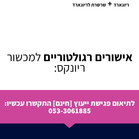
+
ריוגארד
שרשרת לריוגארד
אישורים רגולטוריים
למכשור
ריונקס:
לתיאום פגישת ייעוץ
[חינם]
התקשרו עכשיו:
053-3061885