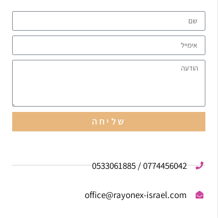
שליחה
0774456042 / 0533061885
office@rayonex-israel.com